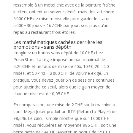
ressemble à un motel chic avec de la peinture fraîche :
le client obtient un serveur dédié, mais doit atteindre
5 000 CHF de mise mensuelle pour garder le statut.
5 000 ÷ 30 jours ≈ 167 CHF par jour, soit plus qu’un
repas au restaurant trois étoiles.
Les mathématiques cachées derrière les
promotions « sans dépôt »
Imaginez un bonus sans dépôt de 10 CHF chez
PokerStars. La règle impose un pari maximal de
0,20 CHF et un taux de mise de 40x. 10 ÷ 0,20 = 50
mises, et 50 × 40 = 2 000 CHF de volume exigé. En
pratique, vous devez jouer 5 h de sessions continues
pour atteindre ce seuil, alors que le gain moyen de
chaque mise est de 0,05 CHF.
En comparaison, une mise de 2 CHF sur la machine à
sous Mega Joker produit un RTP (Return to Player) de
98,6 %. Le calcul simple montre que sur 1 000 CHF
misés, vous récupérez en moyenne 986 CHF, soit une
perte nette de 14 CHF. Ajouter un bonus de 15 CHF