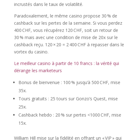
incrustés dans le taux de volatilité.
Paradoxalement, le même casino propose 30 % de
cashback sur les pertes de la semaine. Si vous perdez
400 CHF, vous récupérez 120 CHF, soit un retour de
30 % mais avec une condition de mise de 20x sur le
cashback reçu. 120 × 20 = 2 400 CHF à repasser dans le
vortex du casino.
Le meilleur casino à partir de 10 francs : la vérité qui
dérange les marketeurs
Bonus de bienvenue : 100 % jusqu’à 500 CHF, mise
35x.
Tours gratuits : 25 tours sur Gonzo’s Quest, mise
25x.
Cashback hebdo : 20 % sur pertes <1000 CHF, mise
15x.
William Hill mise sur la fidélité en offrant un « VIP » qui