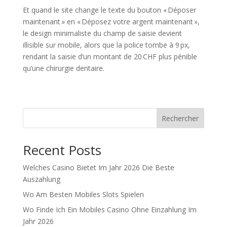
Et quand le site change le texte du bouton « Déposer
maintenant » en « Déposez votre argent maintenant »,
le design minimaliste du champ de saisie devient
illisible sur mobile, alors que la police tombe à 9 px,
rendant la saisie d’un montant de 20 CHF plus pénible
qu’une chirurgie dentaire.
Rechercher
Recent Posts
Welches Casino Bietet Im Jahr 2026 Die Beste
Auszahlung
Wo Am Besten Mobiles Slots Spielen
Wo Finde Ich Ein Mobiles Casino Ohne Einzahlung Im
Jahr 2026