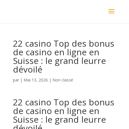
22 casino Top des bonus
de casino en ligne en
Suisse : le grand leurre
dévoilé
par
|
Mai 13, 2026
| Non classé
22 casino Top des bonus
de casino en ligne en
Suisse : le grand leurre
dévoilé