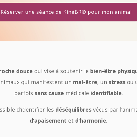
Réserver une séance de KinéBR® pour mon animal
roche douce
qui vise à soutenir le
bien-être physi
x animaux qui manifestent un
mal-être
, un
stress
ou 
parfois
sans cause
médicale
identifiable
.
ssible d’identifier les
déséquilibres
vécus par l’anima
d’apaisement
et
d’harmonie
.