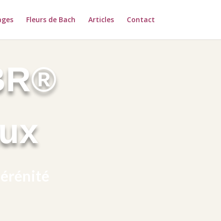
ages
Fleurs de Bach
Articles
Contact
 BR®
aux
sérénité