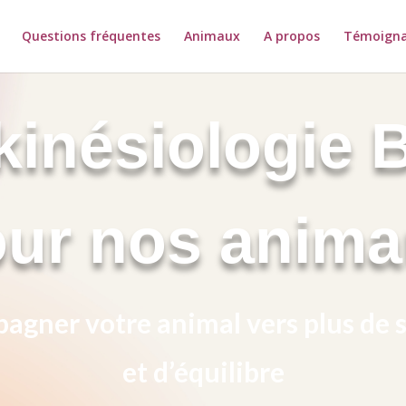
Questions fréquentes
Animaux
A propos
Témoign
kinésiologie
ur nos anim
gner votre animal vers plus de 
et d’équilibre