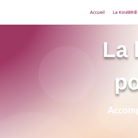
Accueil
La KinéBR®
La 
po
Accompa