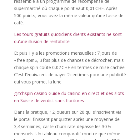
ressemble à un programme de récompense de
supermarché où chaque point vaut 0,01 CHF. Après
500 points, vous avez la même valeur qu’une tasse de
café.
Les tours gratuits quotidiens clients existants ne sont
qu’une illusion de rentabilité
Et puis il y a les promotions mensuelles : 7 jours de
« free spin », 3 fois plus de chances de décrocher, mais
chaque spin coûte 0,02 CHF en termes de mise cachée.
C’est l’équivalent de payer 2 centimes pour une publicité
qui vous promet la lune.
glitchspin casino Guide du casino en direct et des slots
en Suisse : le verdict sans fioritures
Dans la pratique, 12 joueurs sur 20 qui s’inscrivent via
le portail finissent par quitter après une moyenne de
3,4 semaines, car le churn rate dépasse les 30 %
mensuels. Un tableau comparatif montre que même