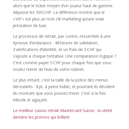
alors que le ticket moyen d’un joueur haut de gamme
dépasse les 500 CHF. La différence montre que le
« VIP » est plus un mot-clé marketing qu’une vraie
prestation de luxe.
Le processus de retrait, par contre, ressemble à une
épreuve d’endurance : 48 heures de validation,
3 vérifications d’identité, et un frais de 5 CHF qui
s’ajoute à chaque tentative. Une comparaison logique ?
C’est comme payer 5 CHF pour chaque fois que vous
voulez retirer de l’eau de votre robinet.
Le plus irritant, c’est la taille de la police des menus
déroulants : 8 pt, à peine lisible, et pourtant ils décident
du montant que vous pouvez miser. C’est à la fois
ridicule et agaçant.
Le meilleur casino retrait Mastercard Suisse : la vérité
derrière les promos qui brillent