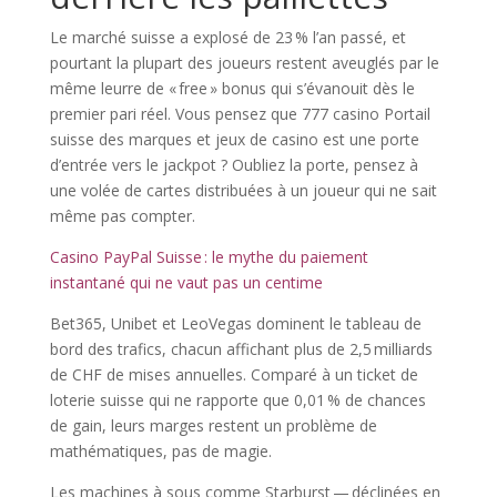
Le marché suisse a explosé de 23 % l’an passé, et
pourtant la plupart des joueurs restent aveuglés par le
même leurre de « free » bonus qui s’évanouit dès le
premier pari réel. Vous pensez que 777 casino Portail
suisse des marques et jeux de casino est une porte
d’entrée vers le jackpot ? Oubliez la porte, pensez à
une volée de cartes distribuées à un joueur qui ne sait
même pas compter.
Casino PayPal Suisse : le mythe du paiement
instantané qui ne vaut pas un centime
Bet365, Unibet et LeoVegas dominent le tableau de
bord des trafics, chacun affichant plus de 2,5 milliards
de CHF de mises annuelles. Comparé à un ticket de
loterie suisse qui ne rapporte que 0,01 % de chances
de gain, leurs marges restent un problème de
mathématiques, pas de magie.
Les machines à sous comme Starburst — déclinées en