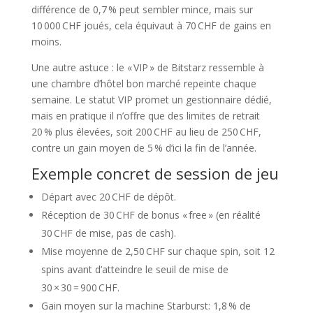
différence de 0,7 % peut sembler mince, mais sur
10 000 CHF joués, cela équivaut à 70 CHF de gains en
moins.
Une autre astuce : le « VIP » de Bitstarz ressemble à
une chambre d’hôtel bon marché repeinte chaque
semaine. Le statut VIP promet un gestionnaire dédié,
mais en pratique il n’offre que des limites de retrait
20 % plus élevées, soit 200 CHF au lieu de 250 CHF,
contre un gain moyen de 5 % d’ici la fin de l’année.
Exemple concret de session de jeu
Départ avec 20 CHF de dépôt.
Réception de 30 CHF de bonus « free » (en réalité
30 CHF de mise, pas de cash).
Mise moyenne de 2,50 CHF sur chaque spin, soit 12
spins avant d’atteindre le seuil de mise de
30 × 30 = 900 CHF.
Gain moyen sur la machine Starburst: 1,8 % de