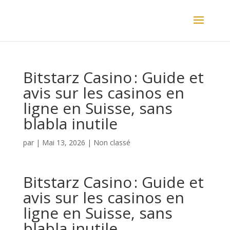
Bitstarz Casino : Guide et
avis sur les casinos en
ligne en Suisse, sans
blabla inutile
par
|
Mai 13, 2026
| Non classé
Bitstarz Casino : Guide et
avis sur les casinos en
ligne en Suisse, sans
blabla inutile