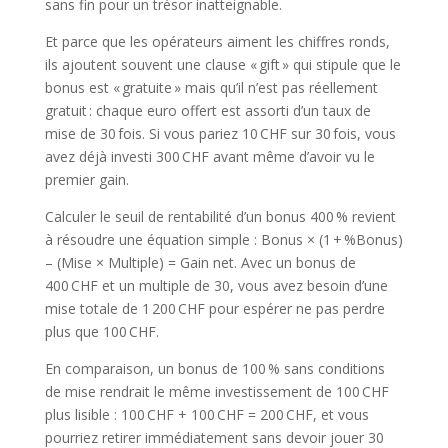
sans fin pour un trésor inatteignable.
Et parce que les opérateurs aiment les chiffres ronds,
ils ajoutent souvent une clause « gift » qui stipule que le
bonus est « gratuite » mais qu’il n’est pas réellement
gratuit : chaque euro offert est assorti d’un taux de
mise de 30 fois. Si vous pariez 10 CHF sur 30 fois, vous
avez déjà investi 300 CHF avant même d’avoir vu le
premier gain.
Calculer le seuil de rentabilité d’un bonus 400 % revient
à résoudre une équation simple : Bonus × (1 + %Bonus)
– (Mise × Multiple) = Gain net. Avec un bonus de
400 CHF et un multiple de 30, vous avez besoin d’une
mise totale de 1 200 CHF pour espérer ne pas perdre
plus que 100 CHF.
En comparaison, un bonus de 100 % sans conditions
de mise rendrait le même investissement de 100 CHF
plus lisible : 100 CHF + 100 CHF = 200 CHF, et vous
pourriez retirer immédiatement sans devoir jouer 30