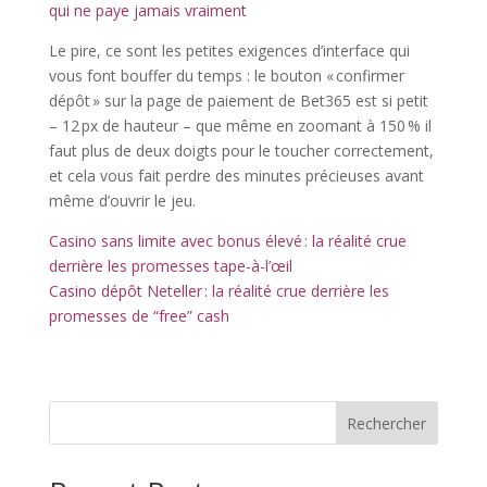
qui ne paye jamais vraiment
Le pire, ce sont les petites exigences d’interface qui
vous font bouffer du temps : le bouton « confirmer
dépôt » sur la page de paiement de Bet365 est si petit
– 12 px de hauteur – que même en zoomant à 150 % il
faut plus de deux doigts pour le toucher correctement,
et cela vous fait perdre des minutes précieuses avant
même d’ouvrir le jeu.
Casino sans limite avec bonus élevé : la réalité crue
derrière les promesses tape-à-l’œil
Casino dépôt Neteller : la réalité crue derrière les
promesses de “free” cash
Rechercher