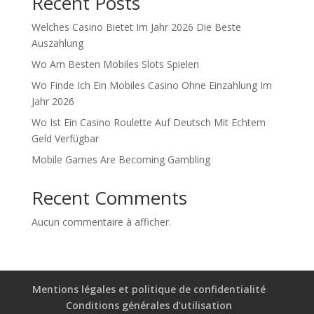
Recent Posts
Welches Casino Bietet Im Jahr 2026 Die Beste
Auszahlung
Wo Am Besten Mobiles Slots Spielen
Wo Finde Ich Ein Mobiles Casino Ohne Einzahlung Im
Jahr 2026
Wo Ist Ein Casino Roulette Auf Deutsch Mit Echtem
Geld Verfügbar
Mobile Games Are Becoming Gambling
Recent Comments
Aucun commentaire à afficher.
Mentions légales et politique de confidentialité
Conditions générales d’utilisation