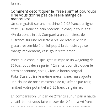
funnel.
Comment décortiquer le “free spin” et pourquoi
il ne vous donne pas de réelle marge de
manœuvre
Un spin gratuit sur une machine à 0,02 franc par ligne,
c’est 0,40 franc de gain potentiel à chaque tour, soit
4 % du bonus initial. Comparé à un pari direct de
10 francs sur une roulette à 5 % de retour, le spin
gratuit ressemble à un lollipop à la dentiste : ça se
mange rapidement, et le goût reste amer.
Parce que chaque spin gratuit impose un wagering de
30 fois, vous devez parier 12 francs pour débloquer le
premier centime, soit 1,2 fois le bonus original.
PokerStars utilise le même mécanisme, mais ajoute
une clause de mise maximale de 0,10 franc par tour,
limitant votre potentiel à 0,20 franc de gain net.
En comparaison, un pari de 2 francs sur un pari à haute
volatilité peut vous faire passer de -2 franc à +6 franc