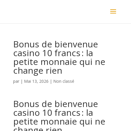
Bonus de bienvenue
casino 10 francs : la
petite monnaie qui ne
change rien
par
|
Mai 13, 2026
| Non classé
Bonus de bienvenue
casino 10 francs : la
petite monnaie qui ne
change rien