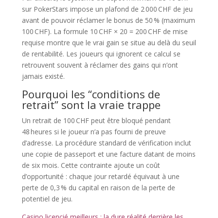
sur PokerStars impose un plafond de 2 000 CHF de jeu
avant de pouvoir réclamer le bonus de 50 % (maximum
100 CHF). La formule 10 CHF × 20 = 200 CHF de mise
requise montre que le vrai gain se situe au delà du seuil
de rentabilité. Les joueurs qui ignorent ce calcul se
retrouvent souvent à réclamer des gains qui n’ont
jamais existé.
Pourquoi les “conditions de
retrait” sont la vraie trappe
Un retrait de 100 CHF peut être bloqué pendant
48 heures si le joueur n’a pas fourni de preuve
d’adresse. La procédure standard de vérification inclut
une copie de passeport et une facture datant de moins
de six mois. Cette contrainte ajoute un coût
d’opportunité : chaque jour retardé équivaut à une
perte de 0,3 % du capital en raison de la perte de
potentiel de jeu.
Casino licencié meilleurs : la dure réalité derrière les