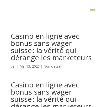
Casino en ligne avec
bonus sans wager
suisse : la vérité qui
dérange les marketeurs
par
|
Mai 13, 2026
| Non classé
Casino en ligne avec
bonus sans wager
suisse : la vérité qui
dérange les marketeurs