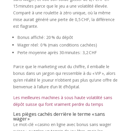
15 minutes parce que le jeu a une volatilité élevée.
Comparé à une roulette à zéro unique, où la même
mise aurait généré une perte de 0,5 CHF, la différence
est flagrante.
Bonus affiché : 20 % du dépôt
Wager réel : 0 % (mais conditions cachées)
Perte moyenne après 30 minutes : 3,2 CHF
Parce que le marketing veut du chiffre, il emballe le
bonus dans un jargon qui ressemble à du « VIP », alors
qu’en réalité le joueur n’obtient pas plus qu’une offre de
bienvenue à l’allure d’un lit d’hôpital.
Les meilleures machines à sous haute volatilité sans
dépôt suisse qui font vraiment perdre du temps
Les pièges cachés derrière le terme « sans
wager »
Le mot‑clé « casino en ligne avec bonus sans wager