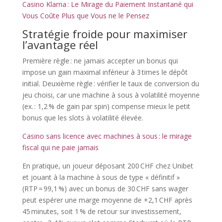
Casino Klarna : Le Mirage du Paiement Instantané qui
Vous Coûte Plus que Vous ne le Pensez
Stratégie froide pour maximiser
l’avantage réel
Première règle : ne jamais accepter un bonus qui
impose un gain maximal inférieur à 3 times le dépôt
initial. Deuxième règle : vérifier le taux de conversion du
jeu choisi, car une machine à sous à volatilité moyenne
(ex. : 1,2 % de gain par spin) compense mieux le petit
bonus que les slots à volatilité élevée.
Casino sans licence avec machines à sous : le mirage
fiscal qui ne paie jamais
En pratique, un joueur déposant 200 CHF chez Unibet
et jouant à la machine à sous de type « définitif »
(RTP = 99,1 %) avec un bonus de 30 CHF sans wager
peut espérer une marge moyenne de +2,1 CHF après
45 minutes, soit 1 % de retour sur investissement,