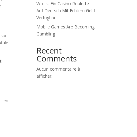
Wo Ist Ein Casino Roulette
n
Auf Deutsch Mit Echtem Geld
Verfügbar
Mobile Games Are Becoming
Gambling
 sur
otale
Recent
Comments
t
u
Aucun commentaire à
afficher.
it en