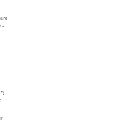
eure
e 3
HF)
e
un