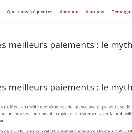
Questions fréquentes
Animaux
A propos
Témoign
es meilleurs paiements : le myt
es meilleurs paiements : le myt
 » n’offrent en réalité que 48 heures de latence avant que votre solde
joueurs novices confondent la rapidité d’un virement avec la probabili
ir.
de 10 CHF, mais son retrait maximal quotidien plafonne à 2 000 CH