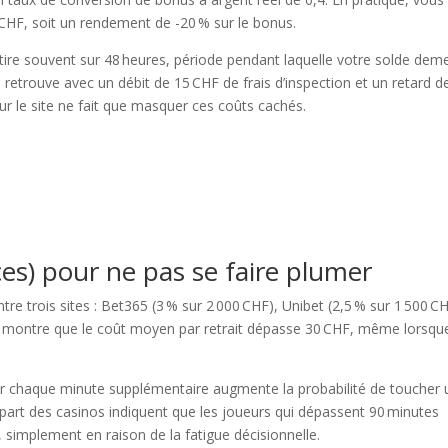
CHF, soit un rendement de -20 % sur le bonus.
s’étire souvent sur 48 heures, période pendant laquelle votre solde dem
 retrouve avec un débit de 15 CHF de frais d’inspection et un retard d
sur le site ne fait que masquer ces coûts cachés.
ces) pour ne pas se faire plumer
re trois sites : Bet365 (3 % sur 2 000 CHF), Unibet (2,5 % sur 1 500 C
le montre que le coût moyen par retrait dépasse 30 CHF, même lorsqu
 car chaque minute supplémentaire augmente la probabilité de toucher 
lupart des casinos indiquent que les joueurs qui dépassent 90 minutes
 simplement en raison de la fatigue décisionnelle.