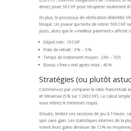
devez jouer 50 CHF pour récupérer seulement 8 
En plus, le processus de vérification d’identité 
bloqué. Un joueur qui tente de retirer 500 CHF se
jours, alors que le « meilleur paiement » affiché 
Dépot min : 10 CHF
Frais de retrait : 3 % – 5 %
Temps de traitement moyen : 24 h – 72 h
Bonus « free » réel après mise : 40 %
Stratégies (ou plutôt astu
Commencez par comparer le ratio frais/retrait ent
et Winamax (5 % sur 1 200 CHF). Le calcul simp
vous retirez le minimum requis.
Ensuite, limitez vos sessions de jeu à 1 heure,
spin sans gain. Les statistiques internes de la p
voient leurs gains diminuer de 12 % en moyenne,