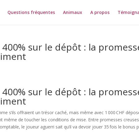
Questions fréquentes
Animaux
A propos
Témoign
 400% sur le dépôt : la promess
aiment
 400% sur le dépôt : la promess
aiment
me s’ils offraient un trésor caché, mais même avec 1 000 CHF dépos
 avant même de toucher les conditions de mise. Entre promesses creuses
mptable, le joueur aguerri sait qu’il va devoir jouer 35 fois le bonus 