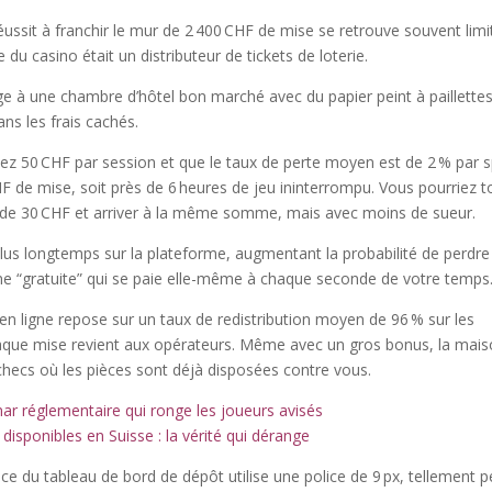
i réussit à franchir le mur de 2 400 CHF de mise se retrouve souvent limi
du casino était un distributeur de tickets de loterie.
ge à une chambre d’hôtel bon marché avec du papier peint à paillettes 
ans les frais cachés.
isez 50 CHF par session et que le taux de perte moyen est de 2 % par s
CHF de mise, soit près de 6 heures de jeu ininterrompu. Vous pourriez t
ire de 30 CHF et arriver à la même somme, mais avec moins de sueur.
lus longtemps sur la plateforme, augmentant la probabilité de perdre
ne “gratuite” qui se paie elle-même à chaque seconde de votre temps
 ligne repose sur un taux de redistribution moyen de 96 % sur les
haque mise revient aux opérateurs. Même avec un gros bonus, la mai
hecs où les pièces sont déjà disposées contre vous.
mar réglementaire qui ronge les joueurs avisés
isponibles en Suisse : la vérité qui dérange
rface du tableau de bord de dépôt utilise une police de 9 px, tellement p