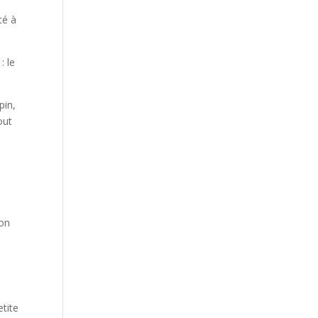
té à
: le
pin,
out
.
son
etite