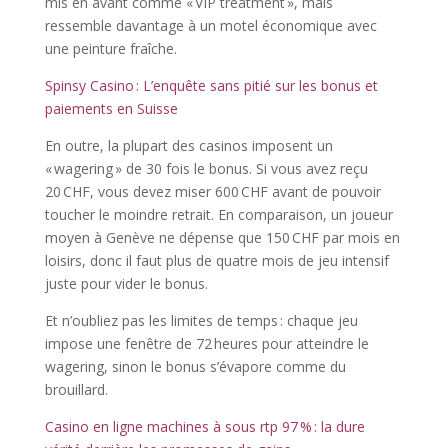
mis en avant comme « VIP treatment », mais
ressemble davantage à un motel économique avec
une peinture fraîche.
Spinsy Casino : L’enquête sans pitié sur les bonus et
paiements en Suisse
En outre, la plupart des casinos imposent un
« wagering » de 30 fois le bonus. Si vous avez reçu
20 CHF, vous devez miser 600 CHF avant de pouvoir
toucher le moindre retrait. En comparaison, un joueur
moyen à Genève ne dépense que 150 CHF par mois en
loisirs, donc il faut plus de quatre mois de jeu intensif
juste pour vider le bonus.
Et n’oubliez pas les limites de temps : chaque jeu
impose une fenêtre de 72 heures pour atteindre le
wagering, sinon le bonus s’évapore comme du
brouillard.
Casino en ligne machines à sous rtp 97 % : la dure