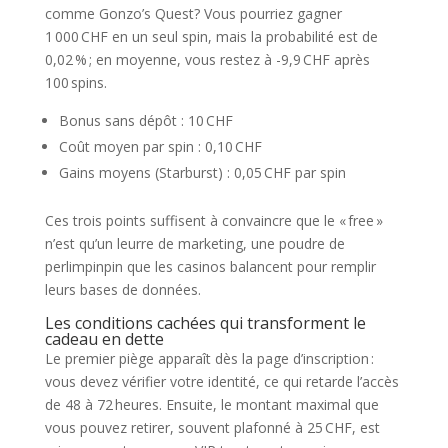
comme Gonzo’s Quest? Vous pourriez gagner
1 000 CHF en un seul spin, mais la probabilité est de
0,02 % ; en moyenne, vous restez à -9,9 CHF après
100 spins.
Bonus sans dépôt : 10 CHF
Coût moyen par spin : 0,10 CHF
Gains moyens (Starburst) : 0,05 CHF par spin
Ces trois points suffisent à convaincre que le « free »
n’est qu’un leurre de marketing, une poudre de
perlimpinpin que les casinos balancent pour remplir
leurs bases de données.
Les conditions cachées qui transforment le
cadeau en dette
Le premier piège apparaît dès la page d’inscription :
vous devez vérifier votre identité, ce qui retarde l’accès
de 48 à 72 heures. Ensuite, le montant maximal que
vous pouvez retirer, souvent plafonné à 25 CHF, est