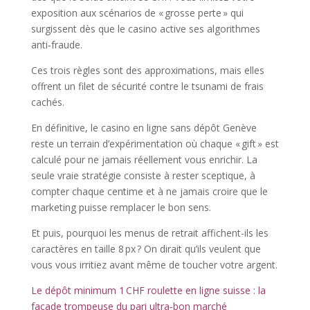
exposition aux scénarios de « grosse perte » qui
surgissent dès que le casino active ses algorithmes
anti‑fraude.
Ces trois règles sont des approximations, mais elles
offrent un filet de sécurité contre le tsunami de frais
cachés.
En définitive, le casino en ligne sans dépôt Genève
reste un terrain d’expérimentation où chaque « gift » est
calculé pour ne jamais réellement vous enrichir. La
seule vraie stratégie consiste à rester sceptique, à
compter chaque centime et à ne jamais croire que le
marketing puisse remplacer le bon sens.
Et puis, pourquoi les menus de retrait affichent-ils les
caractères en taille 8 px ? On dirait qu’ils veulent que
vous vous irritiez avant même de toucher votre argent.
Le dépôt minimum 1 CHF roulette en ligne suisse : la
façade trompeuse du pari ultra‑bon marché