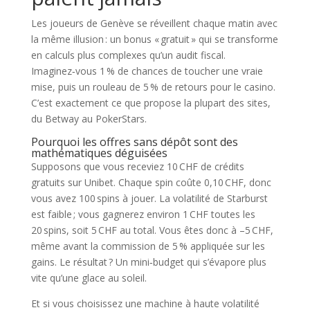
Les joueurs de Genève se réveillent chaque matin avec
la même illusion : un bonus « gratuit » qui se transforme
en calculs plus complexes qu’un audit fiscal.
Imaginez‑vous 1 % de chances de toucher une vraie
mise, puis un rouleau de 5 % de retours pour le casino.
C’est exactement ce que propose la plupart des sites,
du Betway au PokerStars.
Pourquoi les offres sans dépôt sont des
mathématiques déguisées
Supposons que vous receviez 10 CHF de crédits
gratuits sur Unibet. Chaque spin coûte 0,10 CHF, donc
vous avez 100 spins à jouer. La volatilité de Starburst
est faible ; vous gagnerez environ 1 CHF toutes les
20 spins, soit 5 CHF au total. Vous êtes donc à –5 CHF,
même avant la commission de 5 % appliquée sur les
gains. Le résultat ? Un mini‑budget qui s’évapore plus
vite qu’une glace au soleil.
Et si vous choisissez une machine à haute volatilité