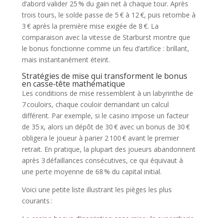
d’abord valider 25 % du gain net à chaque tour. Après
trois tours, le solde passe de 5 € à 12 €, puis retombe à
3 € après la première mise exigée de 8 €. La
comparaison avec la vitesse de Starburst montre que
le bonus fonctionne comme un feu d’artifice : brillant,
mais instantanément éteint.
Stratégies de mise qui transforment le bonus
en casse‑tête mathématique
Les conditions de mise ressemblent à un labyrinthe de
7 couloirs, chaque couloir demandant un calcul
différent. Par exemple, si le casino impose un facteur
de 35 x, alors un dépôt de 30 € avec un bonus de 30 €
obligera le joueur à parier 2 100 € avant le premier
retrait. En pratique, la plupart des joueurs abandonnent
après 3 défaillances consécutives, ce qui équivaut à
une perte moyenne de 68 % du capital initial.
Voici une petite liste illustrant les pièges les plus
courants :