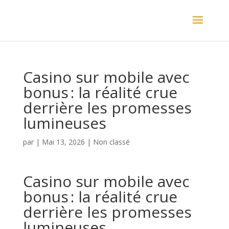
Casino sur mobile avec
bonus : la réalité crue
derrière les promesses
lumineuses
par
|
Mai 13, 2026
| Non classé
Casino sur mobile avec
bonus : la réalité crue
derrière les promesses
lumineuses