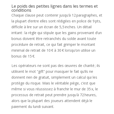
Le poids des petites lignes dans les termes et
conditions
Chaque clause peut contenir jusqu’à 12 paragraphes, et
la plupart d’entre elles sont rédigées en police de 9 pts,
difficile à lire sur un écran de 5,5 inches. Un détail
irritant : la règle qui stipule que les gains provenant d’un
bonus doivent être retranchés du solde avant toute
procédure de retrait, ce qui fait grimper le montant
minimal de retrait de 10 € à 30 € lorsqu’on utilise un
bonus de 15 €.
Les opérateurs ne sont pas des œuvres de charité ; ils
utilisent le mot “gift” pour masquer le fait qu’ils ne
donnent rien de gratuit, simplement un calcul qui les
protège du risque. Mais le véritable piège, c’est que
même si vous réussissez à franchir le mur de 35 x, le
processus de retrait peut prendre jusqu’à 72 heures,
alors que la plupart des joueurs attendent déjà le
paiement du lundi suivant.