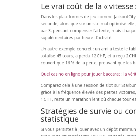
Le vrai coût de la « vitesse 
Dans les plateformes de jeu comme JackpotCity, 
seconde, alors que sur un site mal optimisé elle
par 3, pensant compenser l’attente, mais chaque 
supplémentaires par heure d’activité.
Un autre exemple concret : un ami a testé le tab
totalisé 45 tours, a perdu 12 CHF, et a reçu 2 CHF 
couvert que 16 % de la perte, prouvant que les 
Quel casino en ligne pour jouer baccarat : la vé
Comparez cela à une session de slot sur Starbur
grâce à la fréquence élevée des petites victoire
1 CHF, reste un marathon lent où chaque tour es
Stratégies de survie ou c
statistique
Si vous persistez à jouer avec un dépôt minimum