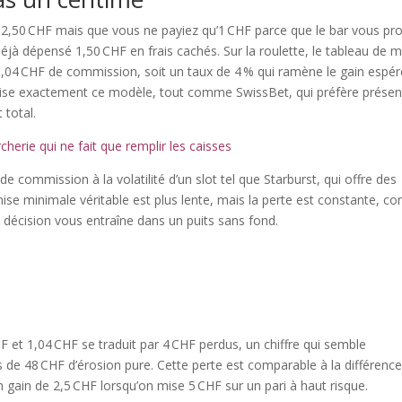
 2,50 CHF mais que vous ne payiez qu’1 CHF parce que le bar vous p
déjà dépensé 1,50 CHF en frais cachés. Sur la roulette, le tableau de m
04 CHF de commission, soit un taux de 4 % qui ramène le gain espér
ilise exactement ce modèle, tout comme SwissBet, qui préfère présen
 total.
cherie qui ne fait que remplir les caisses
 commission à la volatilité d’un slot tel que Starburst, qui offre des
ise minimale véritable est plus lente, mais la perte est constante, 
décision vous entraîne dans un puits sans fond.
F et 1,04 CHF se traduit par 4 CHF perdus, un chiffre qui semble
us de 48 CHF d’érosion pure. Cette perte est comparable à la différenc
n gain de 2,5 CHF lorsqu’on mise 5 CHF sur un pari à haut risque.