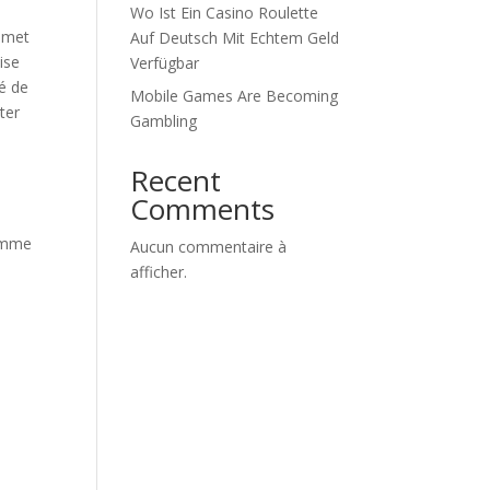
Wo Ist Ein Casino Roulette
romet
Auf Deutsch Mit Echtem Geld
ise
Verfügbar
é de
Mobile Games Are Becoming
ter
Gambling
Recent
Comments
comme
Aucun commentaire à
afficher.
e