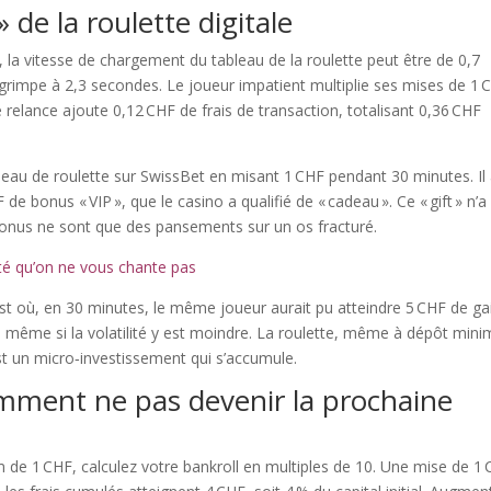
» de la roulette digitale
la vitesse de chargement du tableau de la roulette peut être de 0,7
 grimpe à 2,3 secondes. Le joueur impatient multiplie ses mises de 1 
relance ajoute 0,12 CHF de frais de transaction, totalisant 0,36 CHF
leau de roulette sur SwissBet en misant 1 CHF pendant 30 minutes. Il
de bonus « VIP », que le casino a qualifié de « cadeau ». Ce « gift » n’a
bonus ne sont que des pansements sur un os fracturé.
rité qu’on ne vous chante pas
st où, en 30 minutes, le même joueur aurait pu atteindre 5 CHF de ga
s, même si la volatilité y est moindre. La roulette, même à dépôt mi
t un micro‑investissement qui s’accumule.
omment ne pas devenir la prochaine
 de 1 CHF, calculez votre bankroll en multiples de 10. Une mise de 1