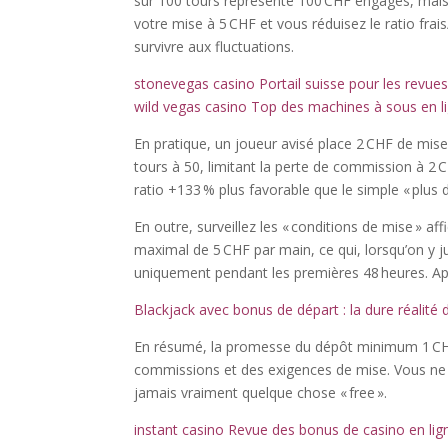
sur 100 tours représente 100 CHF engagés, mais l
votre mise à 5 CHF et vous réduisez le ratio fra
survivre aux fluctuations.
stonevegas casino Portail suisse pour les revues 
wild vegas casino Top des machines à sous en li
En pratique, un joueur avisé place 2 CHF de mi
tours à 50, limitant la perte de commission à 2 
ratio +133 % plus favorable que le simple « plus d
En outre, surveillez les « conditions de mise » 
maximal de 5 CHF par main, ce qui, lorsqu’on y 
uniquement pendant les premières 48 heures. Aprè
Blackjack avec bonus de départ : la dure réalité
En résumé, la promesse du dépôt minimum 1 CHF 
commissions et des exigences de mise. Vous ne
jamais vraiment quelque chose « free ».
instant casino Revue des bonus de casino en ligne