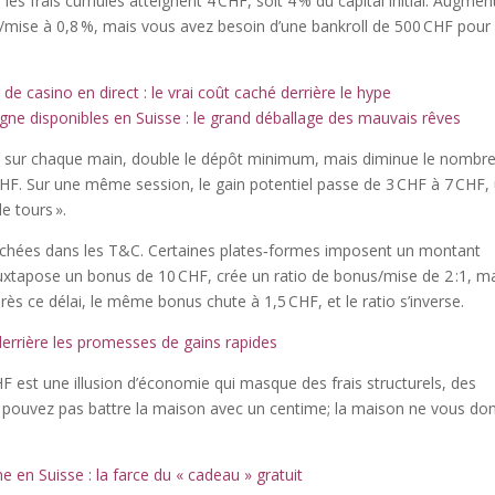
es frais cumulés atteignent 4 CHF, soit 4 % du capital initial. Augmen
is/mise à 0,8 %, mais vous avez besoin d’une bankroll de 500 CHF pour
de casino en direct : le vrai coût caché derrière le hype
gne disponibles en Suisse : le grand déballage des mauvais rêves
se sur chaque main, double le dépôt minimum, mais diminue le nombr
CHF. Sur une même session, le gain potentiel passe de 3 CHF à 7 CHF,
e tours ».
affichées dans les T&C. Certaines plates‑formes imposent un montant
juxtapose un bonus de 10 CHF, crée un ratio de bonus/mise de 2 :1, m
s ce délai, le même bonus chute à 1,5 CHF, et le ratio s’inverse.
 derrière les promesses de gains rapides
est une illusion d’économie qui masque des frais structurels, des
 pouvez pas battre la maison avec un centime; la maison ne vous do
 en Suisse : la farce du « cadeau » gratuit