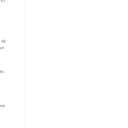
tez
e de
 un
ais
nne