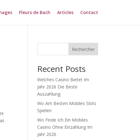
nages
Fleurs de Bach
Articles
Contact
Rechercher
Recent Posts
Welches Casino Bietet Im
Jahr 2026 Die Beste
Auszahlung
Wo Am Besten Mobiles Slots
Spielen
te
Wo Finde Ich Ein Mobiles
pas
Casino Ohne Einzahlung Im
Jahr 2026