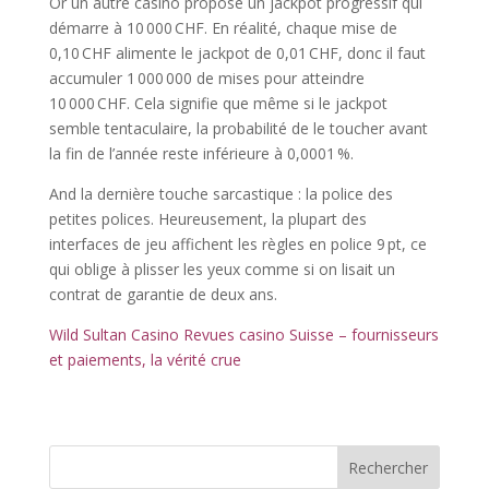
Or un autre casino propose un jackpot progressif qui
démarre à 10 000 CHF. En réalité, chaque mise de
0,10 CHF alimente le jackpot de 0,01 CHF, donc il faut
accumuler 1 000 000 de mises pour atteindre
10 000 CHF. Cela signifie que même si le jackpot
semble tentaculaire, la probabilité de le toucher avant
la fin de l’année reste inférieure à 0,0001 %.
And la dernière touche sarcastique : la police des
petites polices. Heureusement, la plupart des
interfaces de jeu affichent les règles en police 9 pt, ce
qui oblige à plisser les yeux comme si on lisait un
contrat de garantie de deux ans.
Wild Sultan Casino Revues casino Suisse – fournisseurs
et paiements, la vérité crue
Rechercher