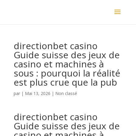
directionbet casino
Guide suisse des jeux de
casino et machines à
sous : pourquoi la réalité
est plus crue que la pub
par
|
Mai 13, 2026
| Non classé
directionbet casino
Guide suisse des jeux de
casino et machines à