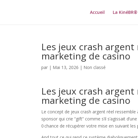
Accueil
La KinéBR®
Les jeux crash argent r
marketing de casino
par
|
Mai 13, 2026
| Non classé
Les jeux crash argent r
marketing de casino
Le concept de jeux crash argent réel ressemble à 
sponsor qui crie “gift” comme s’il s’agissait d’u
0 chance de récupérer votre mise en suivant le
And tout ce qui rend ce système diaboliquement 