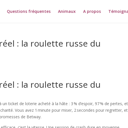
Questions fréquentes
Animaux
A propos
Témoign
éel : la roulette russe du
éel : la roulette russe du
un ticket de loterie acheté à la hâte : 3 % d’espoir, 97 % de pertes, e
ne charité. Vous avez 1 minute pour miser, 2 secondes pour regretter, et
s promesses de Betway.
efficace, c’est la vitesse. Une session de crash dure en moyenne