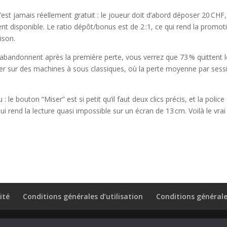
 n’est jamais réellement gratuit : le joueur doit d’abord déposer 20 CHF,
nt disponible. Le ratio dépôt/bonus est de 2 :1, ce qui rend la promot
ison.
abandonnent après la première perte, vous verrez que 73 % quittent l
uer sur des machines à sous classiques, où la perte moyenne par sess
: le bouton “Miser” est si petit qu’il faut deux clics précis, et la police
qui rend la lecture quasi impossible sur un écran de 13 cm. Voilà le vrai
ité
Conditions générales d’utilisation
Conditions générale
 de Facebook Inc. En outre, ce site n'est pas approuvé par Facebook