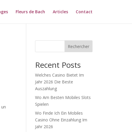
ages
Fleurs de Bach
Articles
Contact
Rechercher
Recent Posts
Welches Casino Bietet Im
Jahr 2026 Die Beste
Auszahlung
Wo Am Besten Mobiles Slots
Spielen
t un
Wo Finde Ich Ein Mobiles
Casino Ohne Einzahlung Im
Jahr 2026