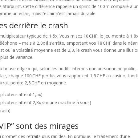
 Starburst. Cette différence rappelle un sprint de 100 m comparé à u
mme un éclair, mais l’éclair n’est jamais durable.
 derrière le crash
ultiplicateur typique de 1,5x. Vous misez 10 CHF, le jeu monte à 1,8x
léphone – mais à 2,0x il s’arrête, emportant vos 18 CHF dans le néan
où la volatilité moyenne est de 2,3, le crash vous donne une illusio
 plus de variance.
 « house edge » qui, selon les audits internes que personne ne publie,
n clair, chaque 100 CHF perdus vous rapportent 1,5 CHF au casino, tand
rrait perdre 2,5 CHF en moyenne.
plicateur atteint 1,5x)
iplicateur atteint 2,3x sur une machine à sous)
crash)
VIP” sont des mirages
 promet des retraits plus rapides. En pratique, le traitement d’une