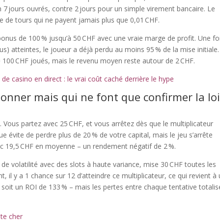
7 jours ouvrés, contre 2 jours pour un simple virement bancaire. Le
née de tours qui ne payent jamais plus que 0,01 CHF.
bonus de 100 % jusqu’à 50 CHF avec une vraie marge de profit. Une fo
) atteintes, le joueur a déjà perdu au moins 95 % de la mise initiale.
= 100 CHF joués, mais le revenu moyen reste autour de 2 CHF.
de casino en direct : le vrai coût caché derrière le hype
onner mais qui ne font que confirmer la lo
. Vous partez avec 25 CHF, et vous arrêtez dès que le multiplicateur
e évite de perdre plus de 20 % de votre capital, mais le jeu s’arrête
vec 19,5 CHF en moyenne – un rendement négatif de 2 %.
de volatilité avec des slots à haute variance, mise 30 CHF toutes les
, il y a 1 chance sur 12 d’atteindre ce multiplicateur, ce qui revient à
soit un ROI de 133 % – mais les pertes entre chaque tentative totalis
ûte cher