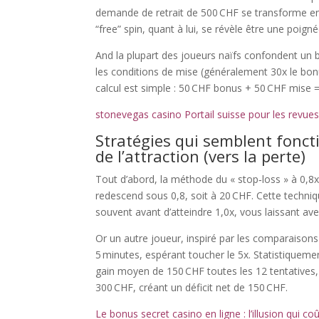
demande de retrait de 500 CHF se transforme en 
“free” spin, quant à lui, se révèle être une poig
And la plupart des joueurs naïfs confondent un 
les conditions de mise (généralement 30x le bonus
calcul est simple : 50 CHF bonus + 50 CHF mise 
stonevegas casino Portail suisse pour les revues 
Stratégies qui semblent foncti
de l’attraction (vers la perte)
Tout d’abord, la méthode du « stop‑loss » à 0,8x
redescend sous 0,8, soit à 20 CHF. Cette techniqu
souvent avant d’atteindre 1,0x, vous laissant a
Or un autre joueur, inspiré par les comparaisons 
5 minutes, espérant toucher le 5x. Statistiquement
gain moyen de 150 CHF toutes les 12 tentatives, 
300 CHF, créant un déficit net de 150 CHF.
Le bonus secret casino en ligne : l’illusion qui co