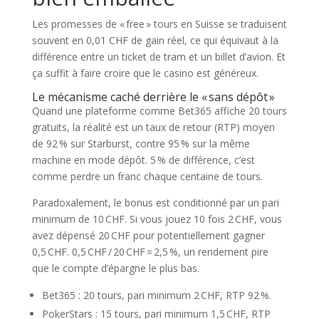
Les promesses de « free » tours en Suisse se traduisent
souvent en 0,01 CHF de gain réel, ce qui équivaut à la
différence entre un ticket de tram et un billet d’avion. Et
ça suffit à faire croire que le casino est généreux.
Le mécanisme caché derrière le « sans dépôt »
Quand une plateforme comme Bet365 affiche 20 tours
gratuits, la réalité est un taux de retour (RTP) moyen
de 92 % sur Starburst, contre 95 % sur la même
machine en mode dépôt. 5 % de différence, c’est
comme perdre un franc chaque centaine de tours.
Paradoxalement, le bonus est conditionné par un pari
minimum de 10 CHF. Si vous jouez 10 fois 2 CHF, vous
avez dépensé 20 CHF pour potentiellement gagner
0,5 CHF. 0,5 CHF / 20 CHF = 2,5 %, un rendement pire
que le compte d’épargne le plus bas.
Bet365 : 20 tours, pari minimum 2 CHF, RTP 92 %.
PokerStars : 15 tours, pari minimum 1,5 CHF, RTP