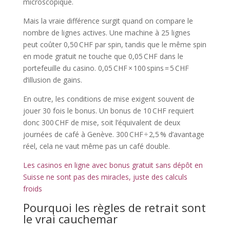
microscopique.
Mais la vraie différence surgit quand on compare le
nombre de lignes actives. Une machine à 25 lignes
peut coûter 0,50 CHF par spin, tandis que le même spin
en mode gratuit ne touche que 0,05 CHF dans le
portefeuille du casino. 0,05 CHF × 100 spins = 5 CHF
d’illusion de gains.
En outre, les conditions de mise exigent souvent de
jouer 30 fois le bonus. Un bonus de 10 CHF requiert
donc 300 CHF de mise, soit l’équivalent de deux
journées de café à Genève. 300 CHF ÷ 2,5 % d’avantage
réel, cela ne vaut même pas un café double.
Les casinos en ligne avec bonus gratuit sans dépôt en
Suisse ne sont pas des miracles, juste des calculs
froids
Pourquoi les règles de retrait sont
le vrai cauchemar