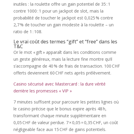
inutiles : la roulette offre un gain potentiel de 35 : 1
contre 1000 : 1 pour un jackpot de slot, mais la
probabilité de toucher le jackpot est 0,025 % contre
2,7 % de toucher un gain modeste à la roulette – un
ratio de 1 : 108.
Le vrai coût des termes “gift” et “free” dans les
T&C
Or le mot « gift » apparaît dans les conditions comme
un geste généreux, mais la lecture fine montre qu’il
s’accompagne de 40 % de frais de transaction. 100 CHF
offerts deviennent 60 CHF nets après prélèvement.
Casino sécurisé avec Mastercard : la dure vérité
derrière les promesses « VIP »
7 minutes suffisent pour parcourir les petites lignes où
le casino précise que le bonus expire après 48 h,
transformant chaque minute supplémentaire en
0,05 CHF de valeur perdue. 7 × 0,05 = 0,35 CHF, un coût
négligeable face aux 15 CHF de gains potentiels.