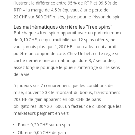
illustrent la différence entre 95 % de RTP et 99,5 % de
RTP – la marge de 4,5 % équivaut à une perte de
22 CHF sur 500 CHF misés, juste pour le frisson du spin.
Les mathématiques derrière les “free spins”
But chaque « free spin » apparaît avec un pari minimum
de 0,10 CHF, ce qui, multiplié par 12 spins offerts, ne
vaut jamais plus que 1,20 CHF – un cadeau qui aurait
pu être un coupon de café. Chez Unibet, cette règle se
cache derrière une animation qui dure 3,7 secondes,
assez longue pour que le joueur s’interroge sur le sens
de la vie.
5 joueurs sur 7 comprennent que les conditions de
mise, souvent 30 × le montant du bonus, transforment
20 CHF de gain apparent en 600 CHF de paris
obligatoires. 30 × 20 = 600, un facteur de dilution que les
marketeurs peignent en vert.
Parier 0,20 CHF sur un spin
Obtenir 0,05 CHF de gain