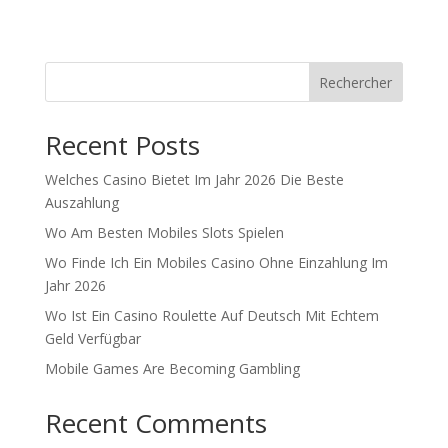
Rechercher
Recent Posts
Welches Casino Bietet Im Jahr 2026 Die Beste
Auszahlung
Wo Am Besten Mobiles Slots Spielen
Wo Finde Ich Ein Mobiles Casino Ohne Einzahlung Im
Jahr 2026
Wo Ist Ein Casino Roulette Auf Deutsch Mit Echtem
Geld Verfügbar
Mobile Games Are Becoming Gambling
Recent Comments