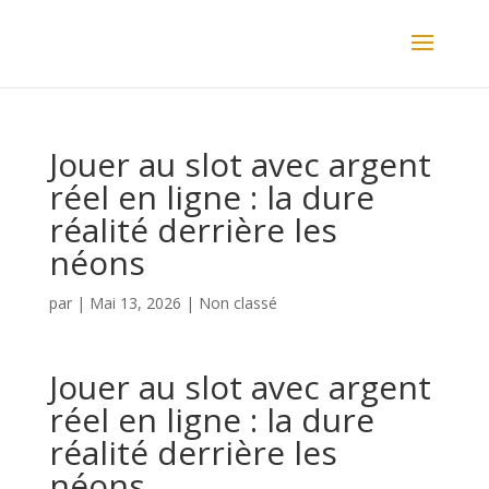
Jouer au slot avec argent
réel en ligne : la dure
réalité derrière les
néons
par
|
Mai 13, 2026
| Non classé
Jouer au slot avec argent
réel en ligne : la dure
réalité derrière les
néons