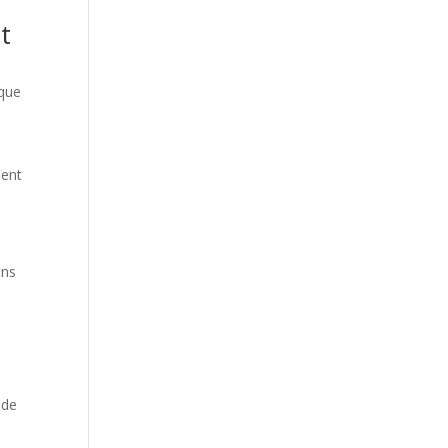
t
ique
ment
ons
 de