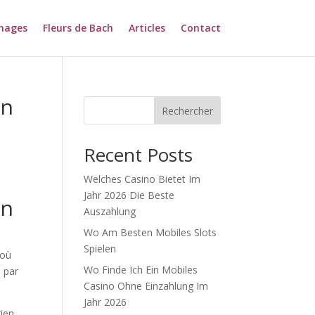
nages
Fleurs de Bach
Articles
Contact
en
Rechercher
Recent Posts
Welches Casino Bietet Im
Jahr 2026 Die Beste
en
Auszahlung
Wo Am Besten Mobiles Slots
Spielen
 où
Wo Finde Ich Ein Mobiles
é par
Casino Ohne Einzahlung Im
Jahr 2026
ien,