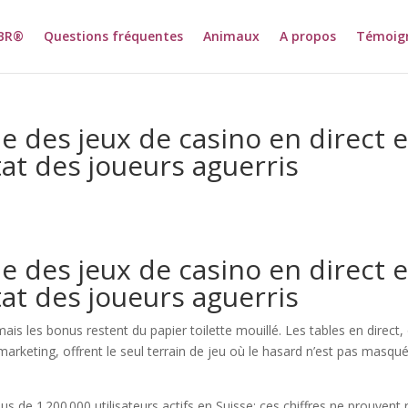
éBR®
Questions fréquentes
Animaux
A propos
Témoig
e des jeux de casino en direct 
tat des joueurs aguerris
e des jeux de casino en direct 
tat des joueurs aguerris
is les bonus restent du papier toilette mouillé. Les tables en direct,
marketing, offrent le seul terrain de jeu où le hasard n’est pas masqu
s de 1 200 000 utilisateurs actifs en Suisse; ces chiffres ne prouvent r