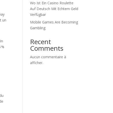
Wo Ist Ein Casino Roulette
Auf Deutsch Mit Echtem Geld
way
Verfügbar
nt un
Mobile Games Are Becoming
Gambling
Recent
Un
Comments
5 %
Aucun commentaire à
afficher.
 du
 de