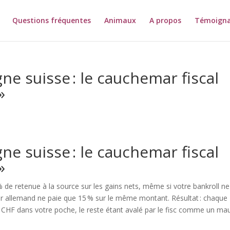
Questions fréquentes
Animaux
A propos
Témoign
ne suisse : le cauchemar fiscal
»
ne suisse : le cauchemar fiscal
»
% de retenue à la source sur les gains nets, même si votre bankroll ne
r allemand ne paie que 15 % sur le même montant. Résultat : chaque
CHF dans votre poche, le reste étant avalé par le fisc comme un ma