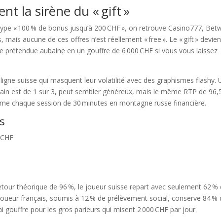
t la sirène du « gift »
 type « 100 % de bonus jusqu’à 200 CHF », on retrouve Casino777, Bet
mais aucune de ces offres n’est réellement « free ». Le « gift » devie
ne prétendue aubaine en un gouffre de 6 000 CHF si vous vous laissez
n ligne suisse qui masquent leur volatilité avec des graphismes flashy. 
ain est de 1 sur 3, peut sembler généreux, mais le même RTP de 96,
rme chaque session de 30 minutes en montagne russe financière.
rs
4 CHF
our théorique de 96 %, le joueur suisse repart avec seulement 62 %
joueur français, soumis à 12 % de prélèvement social, conserve 84 %
i gouffre pour les gros parieurs qui misent 2 000 CHF par jour.