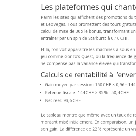
Les plateformes qui chanten
Parmi les sites qui affichent des promotions du
et LeoVegas. Tous promettent des tours gratuits, 
calcul de mise de 30 x le bonus, transformant u
entraîner par un spin de Starburst à 0,10 CHF.
Et là, l’on voit apparaître les machines à sous e
jeu comme Gonzo’s Quest, où la fréquence de g
ne compense pas la variance élevée qui transfo
Calculs de rentabilité à l’enve
Gain moyen par session : 150 CHF × 0,96 = 14
Retenue fiscale : 144 CHF × 35 % = 50,4 CHF
Net réel : 93,6 CHF
Le tableau montre que même avec un taux de ret
montant misé initialement. En comparaison, un 
son gain. La différence de 22 % représente un vra