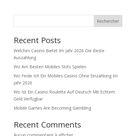
Rechercher
Recent Posts
Welches Casino Bietet Im Jahr 2026 Die Beste
Auszahlung
Wo Am Besten Mobiles Slots Spielen
Wo Finde Ich Ein Mobiles Casino Ohne Einzahlung Im
Jahr 2026
Wo Ist Ein Casino Roulette Auf Deutsch Mit Echtem
Geld Verfügbar
Mobile Games Are Becoming Gambling
Recent Comments
Aucun commentaire à afficher.