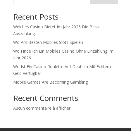
Recent Posts
Welches Casino Bietet Im Jahr 2026 Die Beste
Auszahlung
Wo Am Besten Mobiles Slots Spielen
Wo Finde Ich Ein Mobiles Casino Ohne Einzahlung Im
Jahr 2026
Wo Ist Ein Casino Roulette Auf Deutsch Mit Echtem
Geld Verfügbar
Mobile Games Are Becoming Gambling
Recent Comments
Aucun commentaire à afficher.