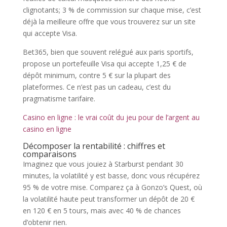
clignotants; 3 % de commission sur chaque mise, c’est
déjà la meilleure offre que vous trouverez sur un site
qui accepte Visa.
Bet365, bien que souvent relégué aux paris sportifs,
propose un portefeuille Visa qui accepte 1,25 € de
dépôt minimum, contre 5 € sur la plupart des
plateformes. Ce n’est pas un cadeau, c’est du
pragmatisme tarifaire.
Casino en ligne : le vrai coût du jeu pour de l’argent au
casino en ligne
Décomposer la rentabilité : chiffres et
comparaisons
Imaginez que vous jouiez à Starburst pendant 30
minutes, la volatilité y est basse, donc vous récupérez
95 % de votre mise. Comparez ça à Gonzo’s Quest, où
la volatilité haute peut transformer un dépôt de 20 €
en 120 € en 5 tours, mais avec 40 % de chances
d’obtenir rien.