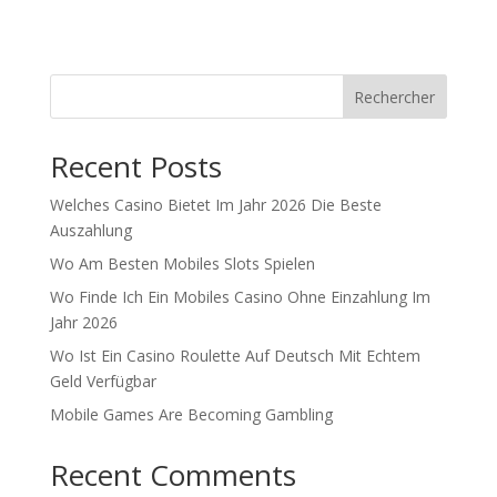
Rechercher
Recent Posts
Welches Casino Bietet Im Jahr 2026 Die Beste
Auszahlung
Wo Am Besten Mobiles Slots Spielen
Wo Finde Ich Ein Mobiles Casino Ohne Einzahlung Im
Jahr 2026
Wo Ist Ein Casino Roulette Auf Deutsch Mit Echtem
Geld Verfügbar
Mobile Games Are Becoming Gambling
Recent Comments