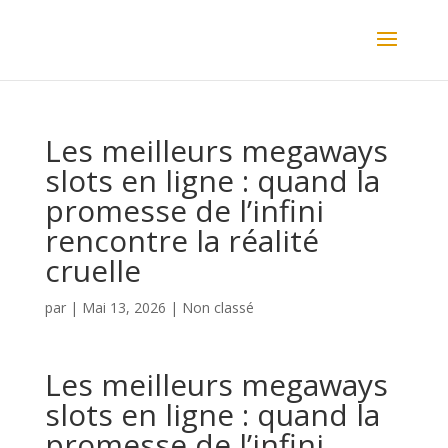
Les meilleurs megaways
slots en ligne : quand la
promesse de l’infini
rencontre la réalité
cruelle
par
|
Mai 13, 2026
| Non classé
Les meilleurs megaways
slots en ligne : quand la
promesse de l’infini