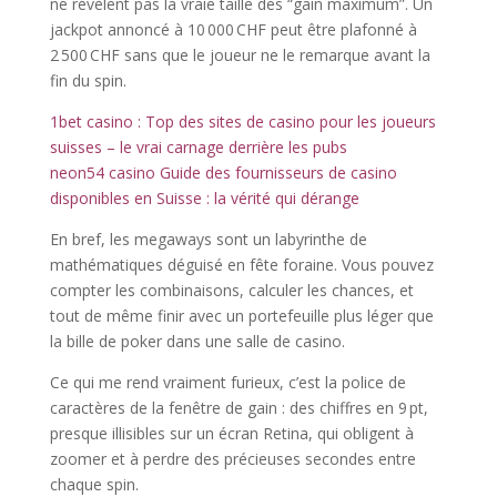
ne révèlent pas la vraie taille des “gain maximum”. Un
jackpot annoncé à 10 000 CHF peut être plafonné à
2 500 CHF sans que le joueur ne le remarque avant la
fin du spin.
1bet casino : Top des sites de casino pour les joueurs
suisses – le vrai carnage derrière les pubs
neon54 casino Guide des fournisseurs de casino
disponibles en Suisse : la vérité qui dérange
En bref, les megaways sont un labyrinthe de
mathématiques déguisé en fête foraine. Vous pouvez
compter les combinaisons, calculer les chances, et
tout de même finir avec un portefeuille plus léger que
la bille de poker dans une salle de casino.
Ce qui me rend vraiment furieux, c’est la police de
caractères de la fenêtre de gain : des chiffres en 9 pt,
presque illisibles sur un écran Retina, qui obligent à
zoomer et à perdre des précieuses secondes entre
chaque spin.