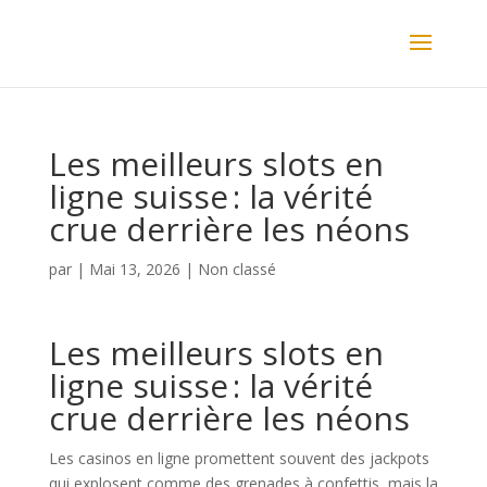
Les meilleurs slots en
ligne suisse : la vérité
crue derrière les néons
par
|
Mai 13, 2026
| Non classé
Les meilleurs slots en
ligne suisse : la vérité
crue derrière les néons
Les casinos en ligne promettent souvent des jackpots
qui explosent comme des grenades à confettis, mais la