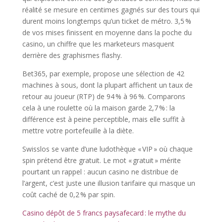
réalité se mesure en centimes gagnés sur des tours qui
durent moins longtemps qu’un ticket de métro. 3,5 %
de vos mises finissent en moyenne dans la poche du
casino, un chiffre que les marketeurs masquent
derrière des graphismes flashy.
Bet365, par exemple, propose une sélection de 42
machines à sous, dont la plupart affichent un taux de
retour au joueur (RTP) de 94 % à 96 %. Comparons
cela à une roulette où la maison garde 2,7 % : la
différence est à peine perceptible, mais elle suffit à
mettre votre portefeuille à la diète.
Swisslos se vante d’une ludothèque « VIP » où chaque
spin prétend être gratuit. Le mot « gratuit » mérite
pourtant un rappel : aucun casino ne distribue de
l’argent, c’est juste une illusion tarifaire qui masque un
coût caché de 0,2 % par spin.
Casino dépôt de 5 francs paysafecard : le mythe du