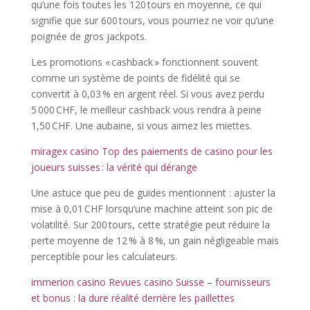
qu’une fois toutes les 120 tours en moyenne, ce qui
signifie que sur 600 tours, vous pourriez ne voir qu’une
poignée de gros jackpots.
Les promotions « cashback » fonctionnent souvent
comme un système de points de fidélité qui se
convertit à 0,03 % en argent réel. Si vous avez perdu
5 000 CHF, le meilleur cashback vous rendra à peine
1,50 CHF. Une aubaine, si vous aimez les miettes.
miragex casino Top des paiements de casino pour les
joueurs suisses : la vérité qui dérange
Une astuce que peu de guides mentionnent : ajuster la
mise à 0,01 CHF lorsqu’une machine atteint son pic de
volatilité. Sur 200 tours, cette stratégie peut réduire la
perte moyenne de 12 % à 8 %, un gain négligeable mais
perceptible pour les calculateurs.
immerion casino Revues casino Suisse – fournisseurs
et bonus : la dure réalité derrière les paillettes