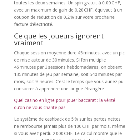
toutes les deux semaines. Un spin gratuit à 0,00 CHF,
avec un maximum de gain de 0,20 CHF, équivaut à un
coupon de réduction de 0,2 % sur votre prochaine
facture d’électricité.
Ce que les joueurs ignorent
vraiment
Chaque session moyenne dure 45 minutes, avec un pic
de mise autour de 30 minutes. Si l’on multiplie
45 minutes par 3 sessions hebdomadaires, on obtient
135 minutes de jeu par semaine, soit 540 minutes par
mois, soit 9 heures. C’est le temps que vous auriez pu
consacrer à apprendre une langue étrangère.
Quel casino en ligne pour jouer baccarat : la vérité
qu’on ne vous chante pas
Le système de cashback de 5 % sur les pertes nettes
ne rembourse jamais plus de 100 CHF par mois, même
si vous avez perdu 2 000 CHF. Le calcul montre que le