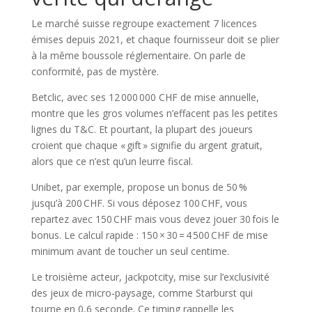
Le marché suisse regroupe exactement 7 licences
émises depuis 2021, et chaque fournisseur doit se plier
à la même boussole réglementaire. On parle de
conformité, pas de mystère.
Betclic, avec ses 12 000 000 CHF de mise annuelle,
montre que les gros volumes n’effacent pas les petites
lignes du T&C. Et pourtant, la plupart des joueurs
croient que chaque « gift » signifie du argent gratuit,
alors que ce n’est qu’un leurre fiscal.
Unibet, par exemple, propose un bonus de 50 %
jusqu’à 200 CHF. Si vous déposez 100 CHF, vous
repartez avec 150 CHF mais vous devez jouer 30 fois le
bonus. Le calcul rapide : 150 × 30 = 4 500 CHF de mise
minimum avant de toucher un seul centime.
Le troisième acteur, jackpotcity, mise sur l’exclusivité
des jeux de micro‑paysage, comme Starburst qui
tourne en 0,6 seconde. Ce timing rappelle les