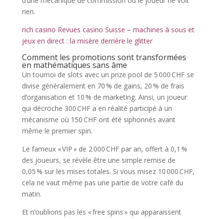
d’une mécanique de commission où le joueur ne voit
rien.
rich casino Revues casino Suisse – machines à sous et
jeux en direct : la misère derrière le glitter
Comment les promotions sont transformées
en mathématiques sans âme
Un tournoi de slots avec un prize pool de 5 000 CHF se
divise généralement en 70 % de gains, 20 % de frais
d’organisation et 10 % de marketing. Ainsi, un joueur
qui décroche 300 CHF a en réalité participé à un
mécanisme où 150 CHF ont été siphonnés avant
même le premier spin.
Le fameux « VIP » de 2 000 CHF par an, offert à 0,1 %
des joueurs, se révèle être une simple remise de
0,05 % sur les mises totales. Si vous misez 10 000 CHF,
cela ne vaut même pas une partie de votre café du
matin.
Et n’oublions pas les « free spins » qui apparaissent