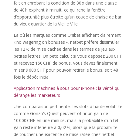
fait en enrobant la condition de 30 x dans une clause
de 48 h expirant à minuit, ce qui rend la fenêtre
d’opportunité plus étroite qu’un coude de chaise de bar
du vieux quartier de la Vieille Ville.
Là où les marques comme Unibet affichent clairement
« no wagering on bonuses », netbet préfère dissimuler
les 12 % de mise cachée dans les termes de jeu aux
petites lettres. Un petit calcul : si vous déposez 200 CHF
et recevez 150 CHF de bonus, vous devez finalement
miser 9 600 CHF pour pouvoir retirer le bonus, soit 48
fois le dépôt initial.
Application machines à sous pour iPhone : la vérité qui
dérange les marketeurs
Une comparaison pertinente : les slots à haute volatilité
comme Gonzo’s Quest peuvent offrir un gain de
10 000 CHF en une minute, mais la probabilité d’un tel
gain reste inférieure à 0,02 %, alors que la probabilité
de toucher une exigence de mise ratée chez netbet