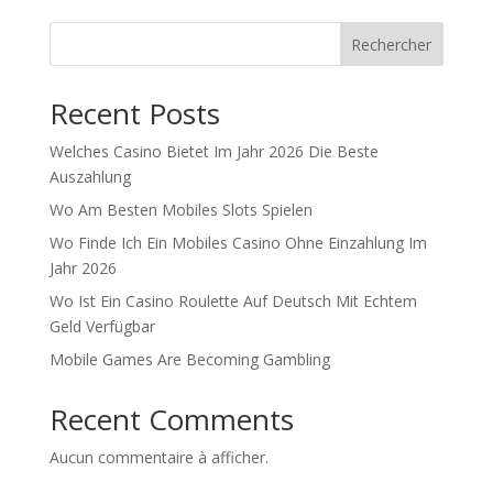
Rechercher
Recent Posts
Welches Casino Bietet Im Jahr 2026 Die Beste
Auszahlung
Wo Am Besten Mobiles Slots Spielen
Wo Finde Ich Ein Mobiles Casino Ohne Einzahlung Im
Jahr 2026
Wo Ist Ein Casino Roulette Auf Deutsch Mit Echtem
Geld Verfügbar
Mobile Games Are Becoming Gambling
Recent Comments
Aucun commentaire à afficher.