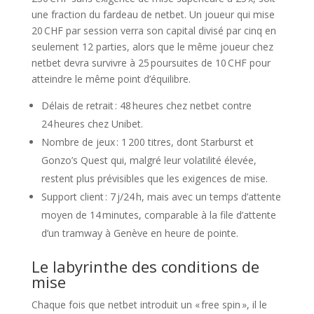
une fraction du fardeau de netbet. Un joueur qui mise
20 CHF par session verra son capital divisé par cinq en
seulement 12 parties, alors que le même joueur chez
netbet devra survivre à 25 poursuites de 10 CHF pour
atteindre le même point d’équilibre.
Délais de retrait : 48 heures chez netbet contre
24 heures chez Unibet.
Nombre de jeux : 1 200 titres, dont Starburst et
Gonzo’s Quest qui, malgré leur volatilité élevée,
restent plus prévisibles que les exigences de mise.
Support client : 7 j/24 h, mais avec un temps d’attente
moyen de 14 minutes, comparable à la file d’attente
d’un tramway à Genève en heure de pointe.
Le labyrinthe des conditions de
mise
Chaque fois que netbet introduit un « free spin », il le