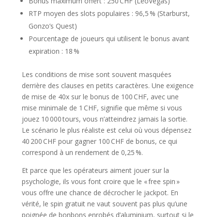
Bonus maximum offert : 250 CHF (LeoVegas)
RTP moyen des slots populaires : 96,5 % (Starburst,
Gonzo’s Quest)
Pourcentage de joueurs qui utilisent le bonus avant
expiration : 18 %
Les conditions de mise sont souvent masquées
derrière des clauses en petits caractères. Une exigence
de mise de 40x sur le bonus de 100 CHF, avec une
mise minimale de 1 CHF, signifie que même si vous
jouez 10 000 tours, vous n’atteindrez jamais la sortie.
Le scénario le plus réaliste est celui où vous dépensez
40 200 CHF pour gagner 100 CHF de bonus, ce qui
correspond à un rendement de 0,25 %.
Et parce que les opérateurs aiment jouer sur la
psychologie, ils vous font croire que le « free spin »
vous offre une chance de décrocher le jackpot. En
vérité, le spin gratuit ne vaut souvent pas plus qu’une
poignée de bonbons enrobés d’aluminium, surtout si le