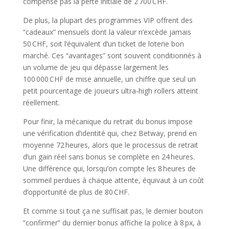
compense pas la perte initiale de 2 700 CHF.
De plus, la plupart des programmes VIP offrent des
“cadeaux” mensuels dont la valeur n’excède jamais
50 CHF, soit l’équivalent d’un ticket de loterie bon
marché. Ces “avantages” sont souvent conditionnés à
un volume de jeu qui dépasse largement les
100 000 CHF de mise annuelle, un chiffre que seul un
petit pourcentage de joueurs ultra‑high rollers atteint
réellement.
Pour finir, la mécanique du retrait du bonus impose
une vérification d’identité qui, chez Betway, prend en
moyenne 72 heures, alors que le processus de retrait
d’un gain réel sans bonus se complète en 24 heures.
Une différence qui, lorsqu’on compte les 8 heures de
sommeil perdues à chaque attente, équivaut à un coût
d’opportunité de plus de 80 CHF.
Et comme si tout ça ne suffisait pas, le dernier bouton
“confirmer” du dernier bonus affiche la police à 8 px, à