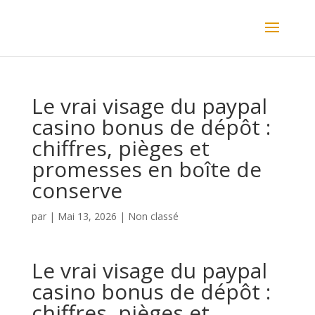
Le vrai visage du paypal
casino bonus de dépôt :
chiffres, pièges et
promesses en boîte de
conserve
par
|
Mai 13, 2026
| Non classé
Le vrai visage du paypal
casino bonus de dépôt :
chiffres, pièges et