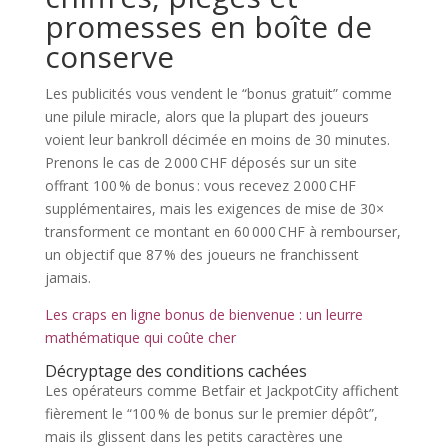
promesses en boîte de
conserve
Les publicités vous vendent le “bonus gratuit” comme
une pilule miracle, alors que la plupart des joueurs
voient leur bankroll décimée en moins de 30 minutes.
Prenons le cas de 2 000 CHF déposés sur un site
offrant 100 % de bonus : vous recevez 2 000 CHF
supplémentaires, mais les exigences de mise de 30×
transforment ce montant en 60 000 CHF à rembourser,
un objectif que 87 % des joueurs ne franchissent
jamais.
Les craps en ligne bonus de bienvenue : un leurre
mathématique qui coûte cher
Décryptage des conditions cachées
Les opérateurs comme Betfair et JackpotCity affichent
fièrement le “100 % de bonus sur le premier dépôt”,
mais ils glissent dans les petits caractères une