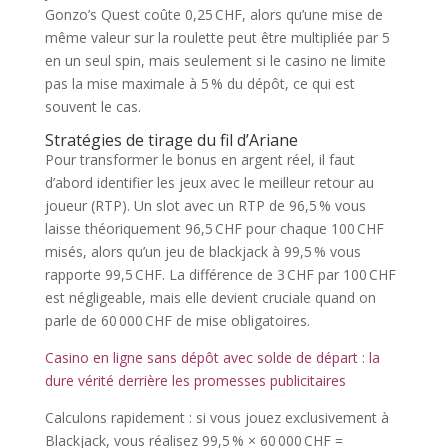
Gonzo’s Quest coûte 0,25 CHF, alors qu’une mise de
même valeur sur la roulette peut être multipliée par 5
en un seul spin, mais seulement si le casino ne limite
pas la mise maximale à 5 % du dépôt, ce qui est
souvent le cas.
Stratégies de tirage du fil d’Ariane
Pour transformer le bonus en argent réel, il faut
d’abord identifier les jeux avec le meilleur retour au
joueur (RTP). Un slot avec un RTP de 96,5 % vous
laisse théoriquement 96,5 CHF pour chaque 100 CHF
misés, alors qu’un jeu de blackjack à 99,5 % vous
rapporte 99,5 CHF. La différence de 3 CHF par 100 CHF
est négligeable, mais elle devient cruciale quand on
parle de 60 000 CHF de mise obligatoires.
Casino en ligne sans dépôt avec solde de départ : la
dure vérité derrière les promesses publicitaires
Calculons rapidement : si vous jouez exclusivement à
Blackjack, vous réalisez 99,5 % × 60 000 CHF =