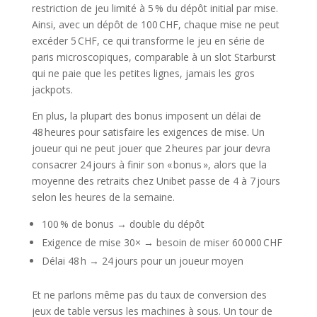
restriction de jeu limité à 5 % du dépôt initial par mise.
Ainsi, avec un dépôt de 100 CHF, chaque mise ne peut
excéder 5 CHF, ce qui transforme le jeu en série de
paris microscopiques, comparable à un slot Starburst
qui ne paie que les petites lignes, jamais les gros
jackpots.
En plus, la plupart des bonus imposent un délai de
48 heures pour satisfaire les exigences de mise. Un
joueur qui ne peut jouer que 2 heures par jour devra
consacrer 24 jours à finir son « bonus », alors que la
moyenne des retraits chez Unibet passe de 4 à 7 jours
selon les heures de la semaine.
100 % de bonus → double du dépôt
Exigence de mise 30× → besoin de miser 60 000 CHF
Délai 48 h → 24 jours pour un joueur moyen
Et ne parlons même pas du taux de conversion des
jeux de table versus les machines à sous. Un tour de