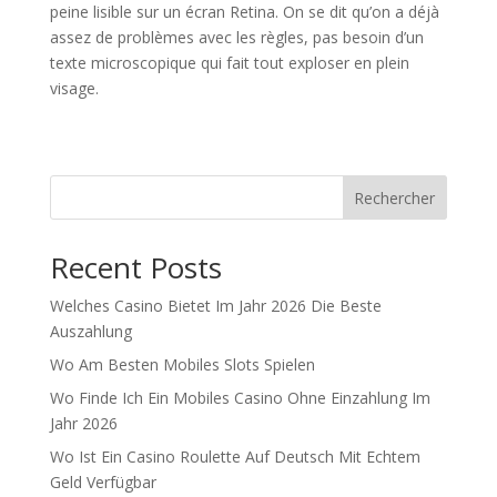
peine lisible sur un écran Retina. On se dit qu’on a déjà
assez de problèmes avec les règles, pas besoin d’un
texte microscopique qui fait tout exploser en plein
visage.
Rechercher
Recent Posts
Welches Casino Bietet Im Jahr 2026 Die Beste
Auszahlung
Wo Am Besten Mobiles Slots Spielen
Wo Finde Ich Ein Mobiles Casino Ohne Einzahlung Im
Jahr 2026
Wo Ist Ein Casino Roulette Auf Deutsch Mit Echtem
Geld Verfügbar