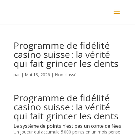
Programme de fidélité
casino suisse : la vérité
qui fait grincer les dents
par
|
Mai 13, 2026
| Non classé
Programme de fidélité
casino suisse : la vérité
qui fait grincer les dents
Le système de points n’est pas un conte de fées
Un joueur qui accumule 5 000 points en un mois pense