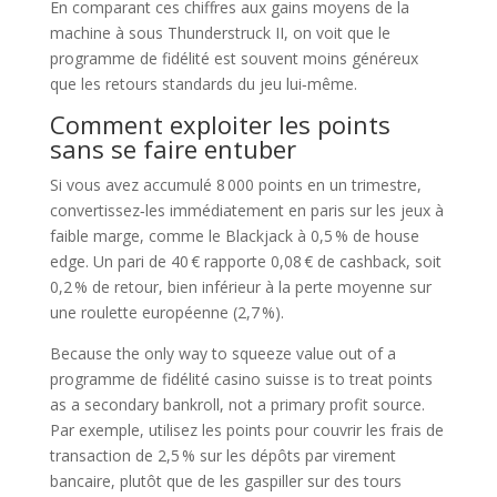
En comparant ces chiffres aux gains moyens de la
machine à sous Thunderstruck II, on voit que le
programme de fidélité est souvent moins généreux
que les retours standards du jeu lui‑même.
Comment exploiter les points
sans se faire entuber
Si vous avez accumulé 8 000 points en un trimestre,
convertissez‑les immédiatement en paris sur les jeux à
faible marge, comme le Blackjack à 0,5 % de house
edge. Un pari de 40 € rapporte 0,08 € de cashback, soit
0,2 % de retour, bien inférieur à la perte moyenne sur
une roulette européenne (2,7 %).
Because the only way to squeeze value out of a
programme de fidélité casino suisse is to treat points
as a secondary bankroll, not a primary profit source.
Par exemple, utilisez les points pour couvrir les frais de
transaction de 2,5 % sur les dépôts par virement
bancaire, plutôt que de les gaspiller sur des tours