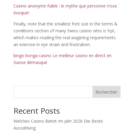
Casino anonyme fiable : le mythe que personne n’ose
évoquer
Finally, note that the smallest font size in the terms &
conditions section of many Swiss casino sites is 9 pt,
which makes reading the real wagering requirements
an exercise in eye strain and frustration.
bingo bonga casino Le meilleur casino en direct en
Suisse démasqué
Rechercher
Recent Posts
Welches Casino Bietet Im Jahr 2026 Die Beste
Auszahlung