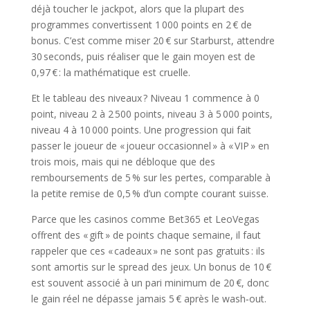
déjà toucher le jackpot, alors que la plupart des
programmes convertissent 1 000 points en 2 € de
bonus. C’est comme miser 20 € sur Starburst, attendre
30 seconds, puis réaliser que le gain moyen est de
0,97 € : la mathématique est cruelle.
Et le tableau des niveaux ? Niveau 1 commence à 0
point, niveau 2 à 2 500 points, niveau 3 à 5 000 points,
niveau 4 à 10 000 points. Une progression qui fait
passer le joueur de « joueur occasionnel » à « VIP » en
trois mois, mais qui ne débloque que des
remboursements de 5 % sur les pertes, comparable à
la petite remise de 0,5 % d’un compte courant suisse.
Parce que les casinos comme Bet365 et LeoVegas
offrent des « gift » de points chaque semaine, il faut
rappeler que ces « cadeaux » ne sont pas gratuits : ils
sont amortis sur le spread des jeux. Un bonus de 10 €
est souvent associé à un pari minimum de 20 €, donc
le gain réel ne dépasse jamais 5 € après le wash‑out.