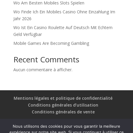
Wo Am Besten Mobiles Slots Spielen
Wo Finde Ich Ein Mobiles Casino Ohne Einzahlung Im
Jahr 2026
Wo Ist Ein Casino Roulette Auf Deutsch Mit Echtem
Geld Verfügbar
Mobile Games Are Becoming Gambling
Recent Comments
Aucun commentaire à afficher.
Mentions légales et politique de confidentialité
Conditions générales d’utilisation
Conditions générales de vente
Nous utilisons des cookies pour vous garantir la meilleure
Ce site ne fait pas partie du site Facebook ou de
expérience sur notre site web. Si vous continuez à utiliser ce