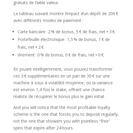
gratuits de faible valeur.
Le tableau suivant montre l’impact d’un dépôt de 200 €
avec différents modes de paiement :
Carte bancaire : 2 % de bonus, 5 € de frais, net + 3 €.
Portefeuille électronique : 1,5 % de bonus, 1 € de
frais, net + 2 €.
Virement : 0 % de bonus, 0 € de frais, net = 0 €.
En jouant intelligemment, vous pouvez transformer
ces 3 € supplémentaires en un pari de 30 € sur une
machine à sous à volatilité moyenne, où la variance
est environ 1,4 fois le stake, offrant une chance
réaliste de récupérer le bonus plus le gain initial.
And you will notice that the most profitable loyalty
scheme is the one that forces you to deposit regularly,
not the one that showers you with pointless “free”
spins that expire after 24 hours.