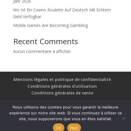
Jahr 2026
Wo Ist Ein Casino Roulette Auf Deutsch Mit Echtem
Geld Verfügbar
Mobile Games Are Becoming Gambling
Recent Comments
Aucun commentaire à afficher.
Mentions légales et politique de confidentialité
Conditions générales d’utilisation
Conditions générales de vente
Nous utilisons des cookies pour vous garantir la meilleure
Ce site ne fait pas partie du site Facebook ou de
expérience sur notre site web. Si vous continuez à utiliser ce
Facebook Inc. En outre, ce site n'est pas approuvé par
site, nous supposerons que vous en êtes satisfait.
Facebook en aucune façon. FACEBOOK est une
OK
Non
marque déposée de FACEBOOK, Inc.