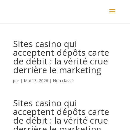
Sites casino qui
acceptent dépôts carte
de débit : la vérité crue
derrière le marketing
par
|
Mai 13, 2026
| Non classé
Sites casino qui
acceptent dépôts carte
de débit : la vérité crue
derrière le marketing