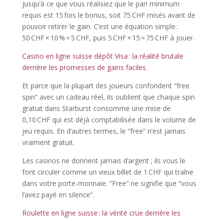
jusqu’à ce que vous réalisiez que le pari minimum
requis est 15 fois le bonus, soit 75 CHF misés avant de
pouvoir retirer le gain. C’est une équation simple :
50 CHF × 10 % = 5 CHF, puis 5 CHF × 15 = 75 CHF à jouer.
Casino en ligne suisse dépôt Visa : la réalité brutale
derrière les promesses de gains faciles
Et parce que la plupart des joueurs confondent “free
spin” avec un cadeau réel, ils oublient que chaque spin
gratuit dans Starburst consomme une mise de
0,10 CHF qui est déjà comptabilisée dans le volume de
jeu requis. En d’autres termes, le “free” n’est jamais
vraiment gratuit.
Les casinos ne donnent jamais d’argent ; ils vous le
font circuler comme un vieux billet de 1 CHF qui traîne
dans votre porte‑monnaie. “Free” ne signifie que “vous
l’avez payé en silence”.
Roulette en ligne suisse : la vérité crue derrière les