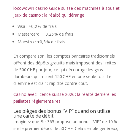
locowowin casino Guide suisse des machines à sous et
jeux de casino : la réalité qui dérange
Visa : +0,2 % de frais
Mastercard : +0,25 % de frais
Maestro : +0,3 % de frais
En comparaison, les comptes bancaires traditionnels
offrent des dépôts gratuits mais imposent des limites
de 500 CHF par jour, ce qui décourage les gros
flambeurs qui misent 150 CHF en une seule fois. Le
dilemme est clair : rapidité contre coût.
Casino avec licence suisse 2026 : la réalité derrière les
paillettes réglementaires
Les pièges des bonus “VIP” quand on utilise
une carte de débit
Imaginez que Bet365 propose un bonus “VIP” de 10 %
sur le premier dépôt de 50 CHF. Cela semble généreux,