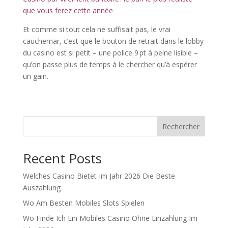
que vous ferez cette année
Et comme si tout cela ne suffisait pas, le vrai
cauchemar, c’est que le bouton de retrait dans le lobby
du casino est si petit – une police 9 pt à peine lisible –
qu’on passe plus de temps à le chercher qu’à espérer
un gain.
Rechercher
Recent Posts
Welches Casino Bietet Im Jahr 2026 Die Beste
Auszahlung
Wo Am Besten Mobiles Slots Spielen
Wo Finde Ich Ein Mobiles Casino Ohne Einzahlung Im