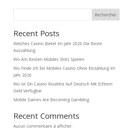
Rechercher
Recent Posts
Welches Casino Bietet Im Jahr 2026 Die Beste
Auszahlung
Wo Am Besten Mobiles Slots Spielen
Wo Finde Ich Ein Mobiles Casino Ohne Einzahlung Im
Jahr 2026
Wo Ist Ein Casino Roulette Auf Deutsch Mit Echtem
Geld Verfügbar
Mobile Games Are Becoming Gambling
Recent Comments
Aucun commentaire à afficher.